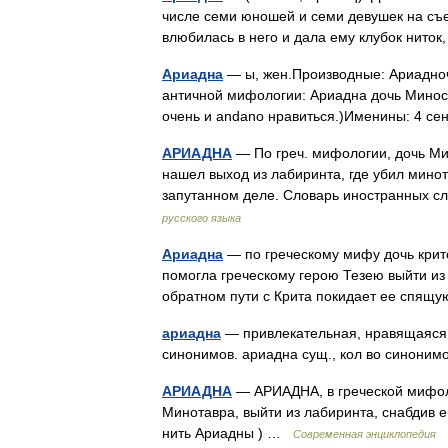
числе семи юношей и семи девушек на съ
влюбилась в него и дала ему клубок нит
Ариадна
— ы, жен.Производные: Ариадночк
античной мифологии: Ариадна дочь Миноса,
очень и andano нравиться.)Именины: 4 се
АРИАДНА
— По греч. мифологии, дочь Ми
нашел выход из лабиринта, где убил мино
запутанном деле. Словарь иностранных с
русского языка
Ариадна
— по греческому мифу дочь критс
помогла греческому герою Тезею выйти из 
обратном пути с Крита покидает ее спя
ариадна
— привлекательная, нравящаяся; 
синонимов. ариадна сущ., кол во синонимо
АРИАДНА
— АРИАДНА, в греческой мифол
Минотавра, выйти из лабиринта, снабдив е
нить Ариадны ) …
Современная энциклопедия