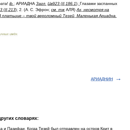
рата
!
ib
.
;
АРИАДНА
Загл
.
Цв923
(
II
,
186
.
1
);
Глазами
заспанных
3
(
II
,
213
);
2
. (
А
.
С
.
Эфрон
;
см
.
тж
АЛЯ
)
Ах
,
несмотря
на
В
платьице
–
твой
вероломный
Тезей
,
Маленькая
Ариадна
.
ичных
имён
.
АРИАДНИН
ругих словарях:
са и Пазифаи. Когда Тезей был отправлен на остров Крит в