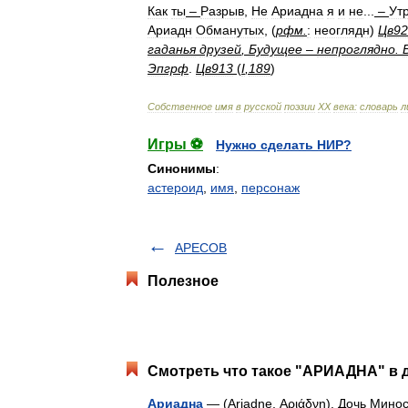
Как
ты
–
Разрыв
,
Не
Ариадна
я
и
не
...
–
Ут
Ариадн
Обманутых
, (
рфм
.
:
неоглядн
)
Цв92
гаданья
друзей
,
Будущее
–
непроглядно
.
Эпгрф
.
Цв913
(
I
,
189
)
Собственное
имя
в
русской
поэзии
XX
века:
словарь
л
Игры ⚽
Нужно сделать НИР?
Синонимы
:
астероид
,
имя
,
персонаж
АРЕСОВ
Полезное
Смотреть что такое "АРИАДНА" в д
Ариадна
— (Ariadne, Αριάδνη). Дочь Мино