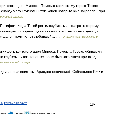
критского царя Миноса. Помогла афинскому герою Тесею,
снабдив его клубком ниток, конец которых был закреплен при
дический словарь
 Пазифаи. Когда Тезей решилсяубить минотавра, которому
иежегодно позорную дань из семи юношей и семи девиц и,
довища, он получил от любившей… …
Энциклопедия Брокгауза и
ии дочь критского царя Миноса. Помогла Тесею, убившему
го клубком ниток, конец которых был закреплен при входе
лопедический словарь
другие значения, см. Ариадна (значения). Себастьяно Риччи,
ка
,
Реклама на сайте
18+