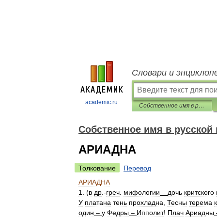
Словари и энциклоп
academic.ru
Собственное имя в русской поэзии XX века: словарь личных имён
Собственное имя в русской 
АРИАДНА
Толкование
Перевод
АРИАДНА
1
. (
в
др
.-
греч
.
мифологии
–
дочь
критского
У
платана
тень
прохладна
,
Тесны
терема
один
–
у
Федры
–
Ипполит
!
Плач
Ариадны