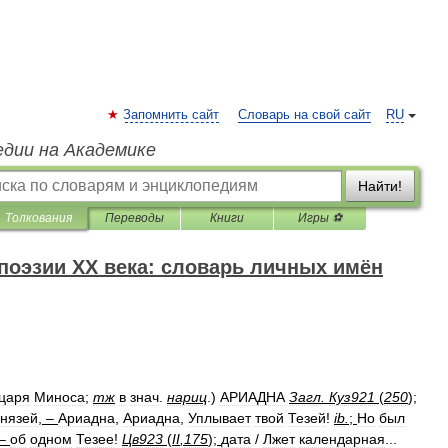
Запомнить сайт
Словарь на свой сайт
RU
едии на Академике
Найти!
Толкования
Переводы
Книги
Игры ⚽
поэзии XX века: словарь личных имён
царя
Миноса
;
тж
в
знач
.
нариц
.)
АРИАДНА
Загл
.
Куз921
(
250
);
князей
,
–
Ариадна
,
Ариадна
,
Уплывает
твой
Тезей
!
ib
.
;
Но
был
–
об
одном
Тезее
!
Цв923
(
II
,
175
);
дата
/
Лжет
календарная
...