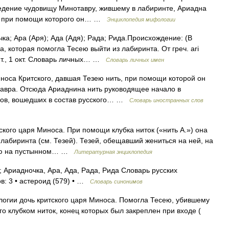
едение чудовищу Минотавру, жившему в лабиринте, Ариадна
ок, при помощи которого он… …
Энциклопедия мифологии
а; Ара (Аря); Ада (Адя); Рада; Рида.Происхождение: (В
 которая помогла Тесею выйти из лабиринта. От греч. ari
нт., 1 окт. Словарь личных… …
Словарь личных имен
носа Критского, давшая Тезею нить, при помощи которой он
тавра. Отсюда Ариаднина нить руководящее начало в
лов, вошедших в состав русского… …
Словарь иностранных слов
кого царя Миноса. При помощи клубка ниток («нить А.») она
лабиринта (см. Тезей). Тезей, обещавший жениться на ней, на
щую на пустынном… …
Литературная энциклопедия
Ариадночка, Ара, Ада, Рада, Рида Словарь русских
в: 3 • астероид (579) • …
Словарь синонимов
огии дочь критского царя Миноса. Помогла Тесею, убившему
го клубком ниток, конец которых был закреплен при входе (