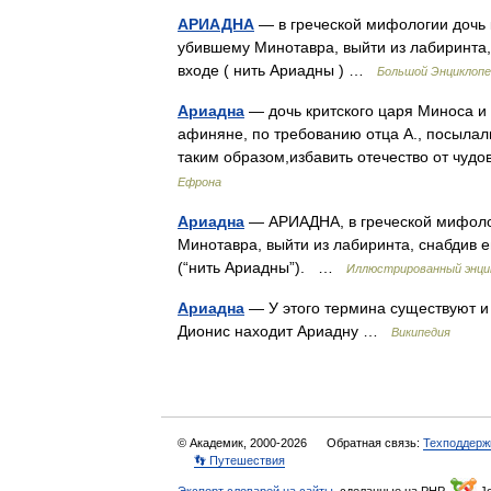
АРИАДНА
— в греческой мифологии дочь 
убившему Минотавра, выйти из лабиринта, 
входе ( нить Ариадны ) …
Большой Энциклопе
Ариадна
— дочь критского царя Миноса и
афиняне, по требованию отца А., посылал
таким образом,избавить отечество от чу
Ефрона
Ариадна
— АРИАДНА, в греческой мифолог
Минотавра, выйти из лабиринта, снабдив е
(“нить Ариадны”). …
Иллюстрированный энцик
Ариадна
— У этого термина существуют и 
Дионис находит Ариадну …
Википедия
© Академик, 2000-2026
Обратная связь:
Техподдерж
👣 Путешествия